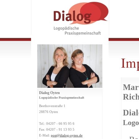
Im
Mar
Dialog Oyten
Rich
Logopädische Praxisgemeinschaft
Beethovenstraße 1
Dial
28876 Oyten
Logo
Tel.: 04207 - 66 95 95 6
Fax: 04207 - 91 13 93 5
E-Mail:
post@dialog-oyten.de