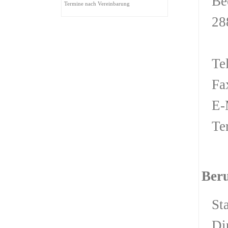
Be
Termine nach Vereinbarung
28
Te
Fa
E-
Te
Beru
St
Di