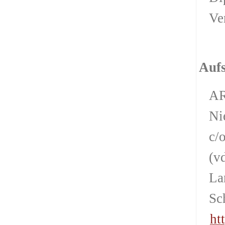
Ve
Aufs
AR
Ni
c/
(v
La
Sc
ht